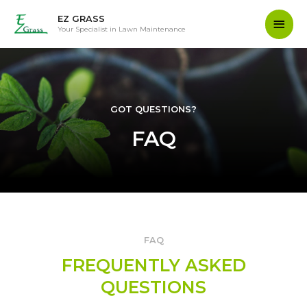
Main
EZ GRASS
Your Specialist in Lawn Maintenance
Men
GOT QUESTIONS?
FAQ
FAQ
FREQUENTLY ASKED
QUESTIONS